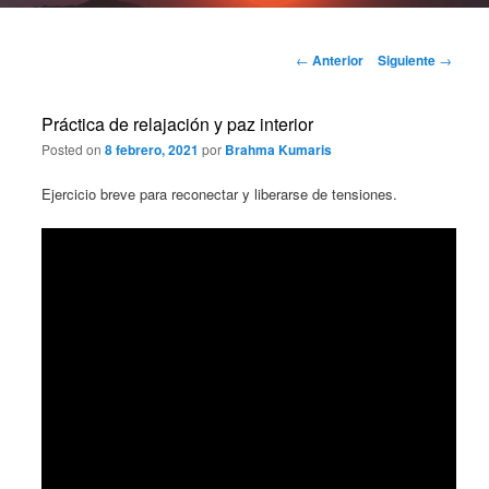
Navegación
←
Anterior
Siguiente
→
de
entradas
Práctica de relajación y paz interior
Posted on
8 febrero, 2021
por
Brahma Kumaris
Ejercicio breve para reconectar y liberarse de tensiones.