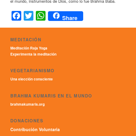
el mundo, instrumentos de Dios, como lo fue Brahma Baba.
Facebook
Twitter
WhatsApp
Share
MEDITACIÓN
Meditación Raja Yoga
Experimenta la meditación
VEGETARIANISMO
Una elección consciente
BRAHMA KUMARIS EN EL MUNDO
brahmakumaris.org
DONACIONES
Contribución Voluntaria