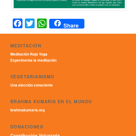
Facebook
Twitter
WhatsApp
Share
MEDITACIÓN
Meditación Raja Yoga
Experimenta la meditación
VEGETARIANISMO
Una elección consciente
BRAHMA KUMARIS EN EL MUNDO
brahmakumaris.org
DONACIONES
Contribución Voluntaria