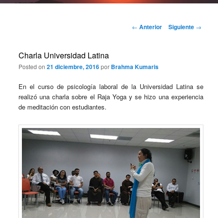
Navegación
←
Anterior
Siguiente
→
de
entradas
Charla Universidad Latina
Posted on
21 diciembre, 2016
por
Brahma Kumaris
En el curso de psicología laboral de la Universidad Latina se
realizó una charla sobre el Raja Yoga y se hizo una experiencia
de meditación con estudiantes.