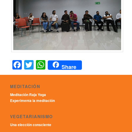
Facebook
Twitter
WhatsApp
Share
MEDITACIÓN
Meditación Raja Yoga
Experimenta la meditación
VEGETARIANISMO
Una elección consciente