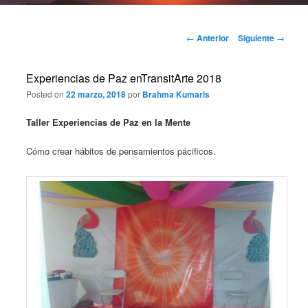
Navegación
←
Anterior
Siguiente
→
de
entradas
Experiencias de Paz enTransitArte 2018
Posted on
22 marzo, 2018
por
Brahma Kumaris
Taller Experiencias de Paz en la Mente
Cómo crear hábitos de pensamientos pácificos.