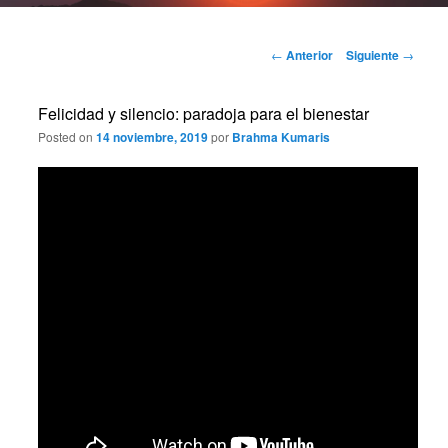
Navegación
←
Anterior
Siguiente
→
de
entradas
Felicidad y silencio: paradoja para el bienestar
Posted on
14 noviembre, 2019
por
Brahma Kumaris