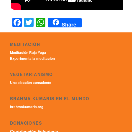
Facebook
Twitter
WhatsApp
Share
MEDITACIÓN
Meditación Raja Yoga
Experimenta la meditación
VEGETARIANISMO
Una elección consciente
BRAHMA KUMARIS EN EL MUNDO
brahmakumaris.org
DONACIONES
Contribución Voluntaria