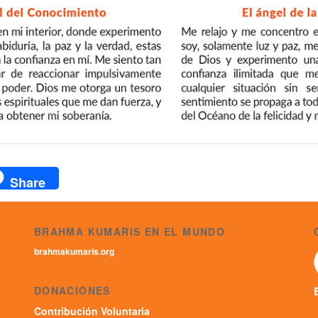
ok
r
atsApp
Share
BRAHMA KUMARIS EN EL MUNDO
brahmakumaris.org
DONACIONES
Contribución Voluntaria