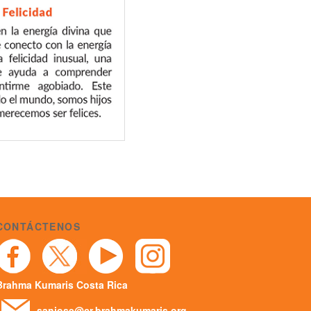
CONTÁCTENOS
Brahma Kumaris Costa Rica
sanjose@cr.brahmakumaris.org