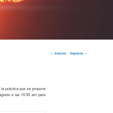
Navegación
←
Anterior
Siguiente
→
de
entradas
 la práctica que se propone
 agosto a las 10:30 am para