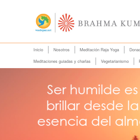
Menú
Inicio
Nosotros
Meditación Raja Yoga
Donac
Ir
principal
al
Meditaciones guiadas y charlas
Vegetarianismo
contenido
principal