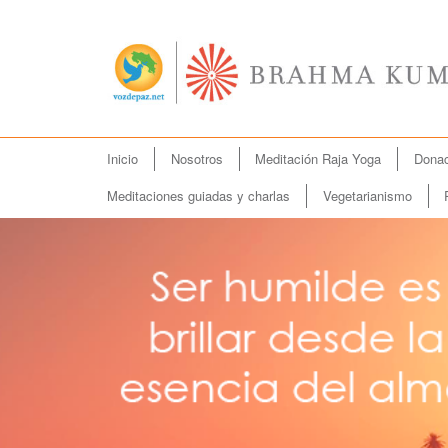
Menú
Inicio
Nosotros
Meditación Raja Yoga
Donac
Ir
principal
al
Meditaciones guiadas y charlas
Vegetarianismo
contenido
principal