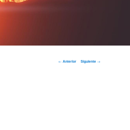
Navegación
←
Anterior
Siguiente
→
de
entradas