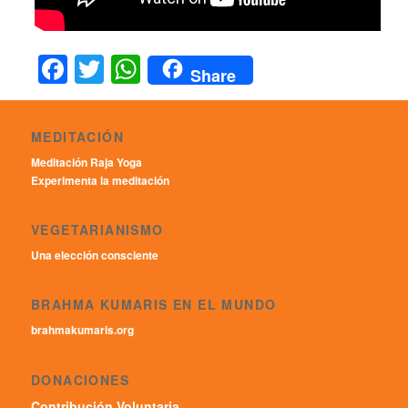
Facebook
Twitter
WhatsApp
Share
MEDITACIÓN
Meditación Raja Yoga
Experimenta la meditación
VEGETARIANISMO
Una elección consciente
BRAHMA KUMARIS EN EL MUNDO
brahmakumaris.org
DONACIONES
Contribución Voluntaria