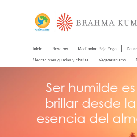
Menú
Inicio
Nosotros
Meditación Raja Yoga
Donac
Ir
principal
al
Meditaciones guiadas y charlas
Vegetarianismo
contenido
principal