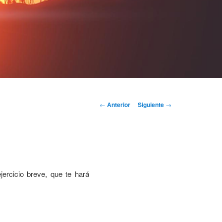
Navegación
←
Anterior
Siguiente
→
de
entradas
ercicio breve, que te hará