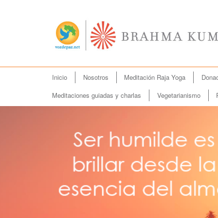
Menú
Inicio
Nosotros
Meditación Raja Yoga
Donac
Ir
principal
al
Meditaciones guiadas y charlas
Vegetarianismo
contenido
principal