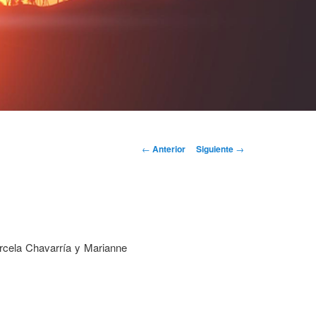
Navegación
←
Anterior
Siguiente
→
de
entradas
rcela Chavarría y Marianne