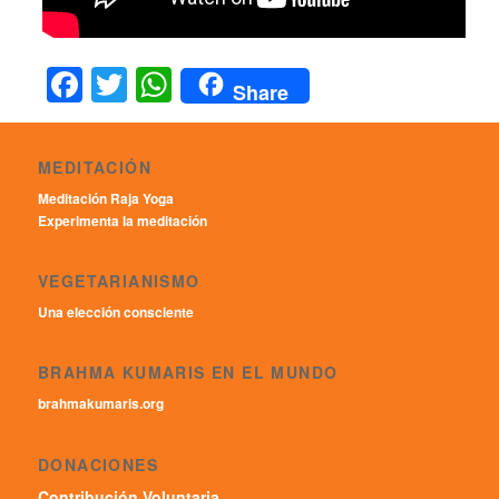
Facebook
Twitter
WhatsApp
Share
MEDITACIÓN
Meditación Raja Yoga
Experimenta la meditación
VEGETARIANISMO
Una elección consciente
BRAHMA KUMARIS EN EL MUNDO
brahmakumaris.org
DONACIONES
Contribución Voluntaria