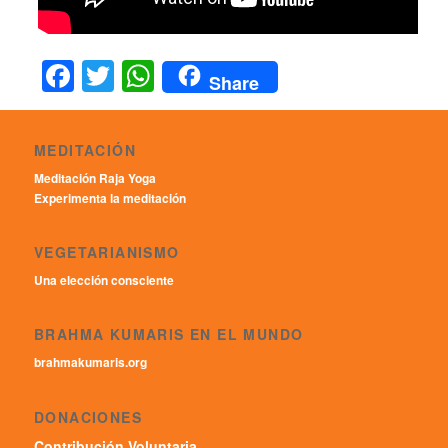
Facebook
Twitter
WhatsApp
Share
MEDITACIÓN
Meditación Raja Yoga
Experimenta la meditación
VEGETARIANISMO
Una elección consciente
BRAHMA KUMARIS EN EL MUNDO
brahmakumaris.org
DONACIONES
Contribución Voluntaria