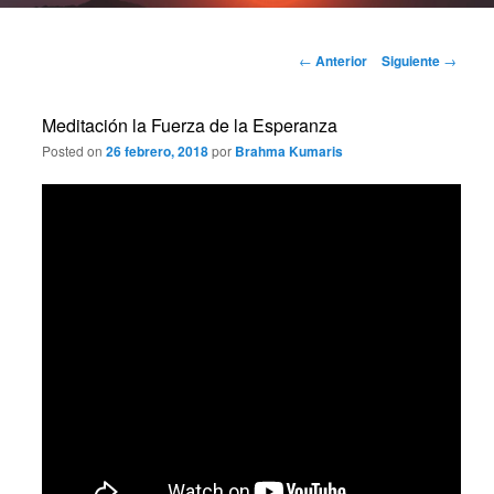
Navegación
←
Anterior
Siguiente
→
de
entradas
Meditación la Fuerza de la Esperanza
Posted on
26 febrero, 2018
por
Brahma Kumaris