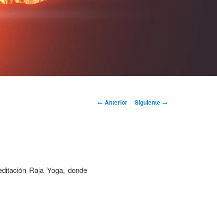
Navegación
←
Anterior
Siguiente
→
de
entradas
editación Raja Yoga, donde