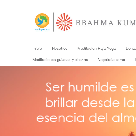
Menú
Inicio
Nosotros
Meditación Raja Yoga
Donac
Ir
principal
al
Meditaciones guiadas y charlas
Vegetarianismo
contenido
principal