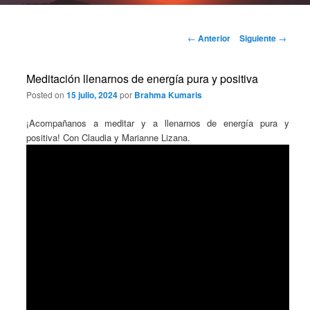
Navegación
←
Anterior
Siguiente
→
de
entradas
Meditación llenarnos de energía pura y positiva
Posted on
15 julio, 2024
por
Brahma Kumaris
¡Acompañanos a meditar y a llenarnos de energía pura y
positiva! Con Claudia y Marianne Lizana.