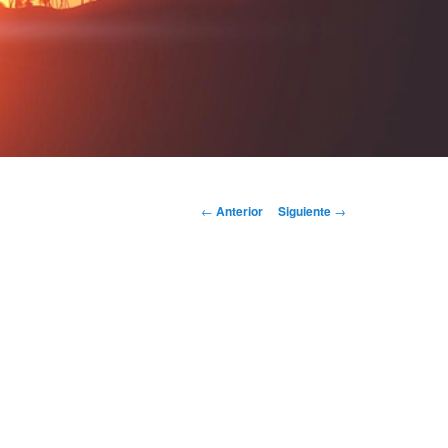
Navegación
←
Anterior
Siguiente
→
de
entradas