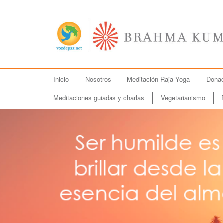
Menú
Inicio
Nosotros
Meditación Raja Yoga
Donac
Ir
principal
al
Meditaciones guiadas y charlas
Vegetarianismo
contenido
principal