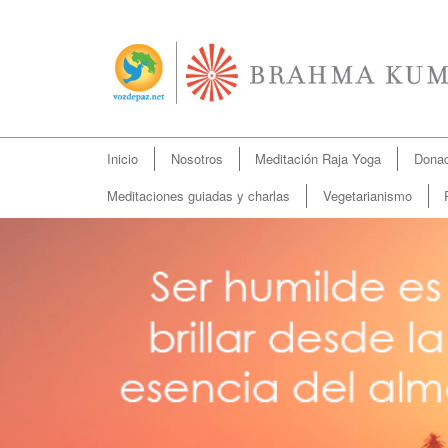
Menú
Inicio
Nosotros
Meditación Raja Yoga
Donac
Ir
principal
al
Meditaciones guiadas y charlas
Vegetarianismo
contenido
principal