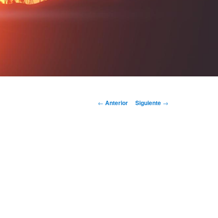
Navegación
←
Anterior
Siguiente
→
de
entradas