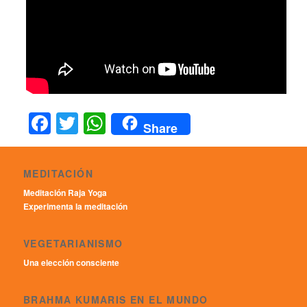
Facebook
Twitter
WhatsApp
Share
MEDITACIÓN
Meditación Raja Yoga
Experimenta la meditación
VEGETARIANISMO
Una elección consciente
BRAHMA KUMARIS EN EL MUNDO