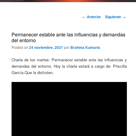
Navegación
←
Anterior
Siguiente
→
de
entradas
Permanecer estable ante las influencias y demandas
del entorno
Posted on
24 noviembre, 2021
por
Brahma Kumaris
Charla de los martes: Permanecer estable ante las influencias y
demandas del entorno. Hoy la charla estará a cargo de: Priscilla
García.Que la disfruten.