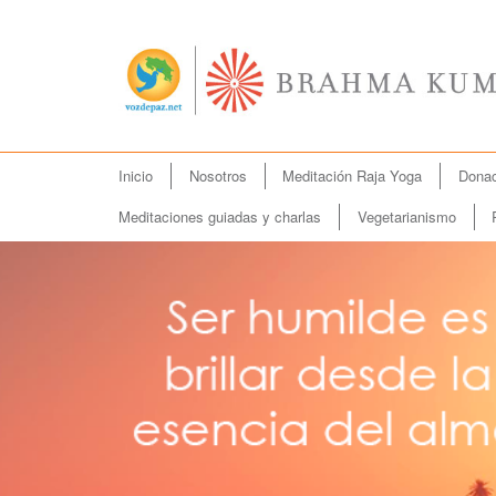
Menú
Inicio
Nosotros
Meditación Raja Yoga
Donac
Ir
principal
al
Meditaciones guiadas y charlas
Vegetarianismo
contenido
principal