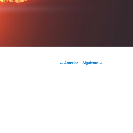
Navegación
←
Anterior
Siguiente
→
de
entradas