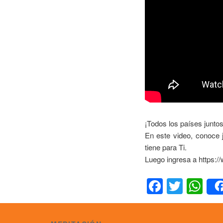
¡Todos los países junto
En este video, conoce 
tiene para Ti.
Luego ingresa a https:/
Facebo
Twitte
Wh