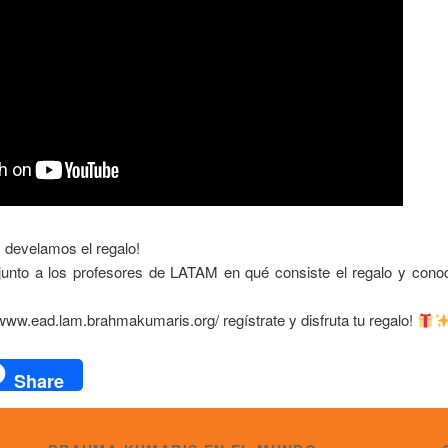
s develamos el regalo!
junto a los profesores de LATAM en qué consiste el regalo y conoc
/www.ead.lam.brahmakumaris.org/ regístrate y disfruta tu regalo!
ok
r
atsApp
Share