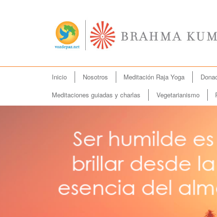
Menú
Inicio
Nosotros
Meditación Raja Yoga
Donac
Ir
principal
al
Meditaciones guiadas y charlas
Vegetarianismo
contenido
principal