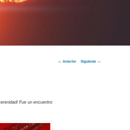
Navegación
←
Anterior
Siguiente
→
de
entradas
serenidad! Fue un encuentro